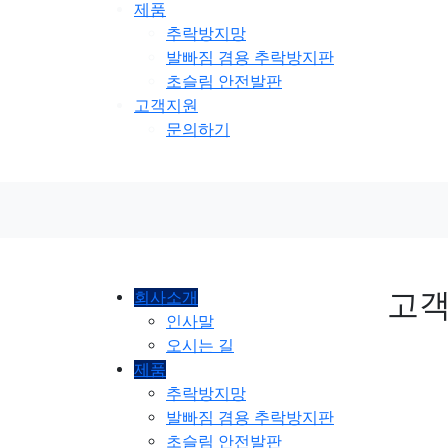
제품
추락방지망
발빠짐 겸용 추락방지판
초슬림 안전발판
고객지원
문의하기
고
회사소개
인사말
오시는 길
제품
추락방지망
발빠짐 겸용 추락방지판
초슬림 안전발판