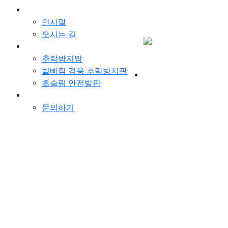
회사소개
인사말
오시는 길
제품
로그인
추락방지망
회원가입
발빠짐 겸용 추락방지판
초슬림 안전발판
고객지원
문의하기