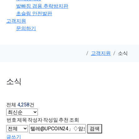
발빠짐 겸용 추락방지판
초슬림 안전발판
고객지원
문의하기
고객지원
소식
소식
전체
4,258
건
번호
제목
작성자
작성일
추천
조회
검색
글쓰기