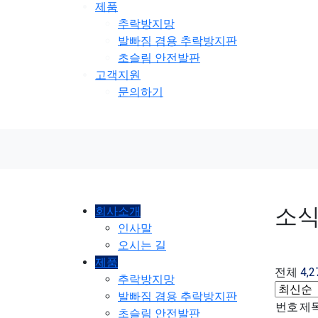
제품
추락방지망
발빠짐 겸용 추락방지판
초슬림 안전발판
고객지원
문의하기
소
회사소개
인사말
오시는 길
제품
전체
4,2
추락방지망
발빠짐 겸용 추락방지판
번호
제
초슬림 안전발판