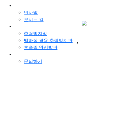
회사소개
인사말
오시는 길
제품
로그인
추락방지망
회원가입
발빠짐 겸용 추락방지판
초슬림 안전발판
고객지원
문의하기