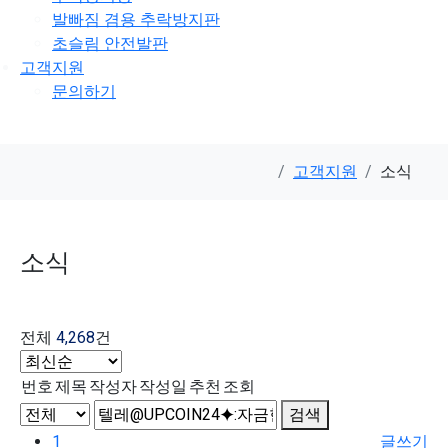
발빠짐 겸용 추락방지판
초슬림 안전발판
고객지원
문의하기
고객지원
소식
소식
전체
4,268
건
번호
제목
작성자
작성일
추천
조회
검색
1
글쓰기