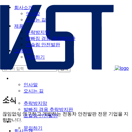
회사소개
인사말
오시는 길
제품
추락방지망
발빠짐 겸용 추락방지판
초슬림 안전발판
고객지원
문의하기
회사소개
인사말
오시는 길
제품
소식
추락방지망
발빠짐 겸용 추락방지판
끊임없이 연구하고 개발하는 전동차 안전발판 전문 기업을 지
초슬림 안전발판
향합니다.
고객지원
문의하기
회사소개