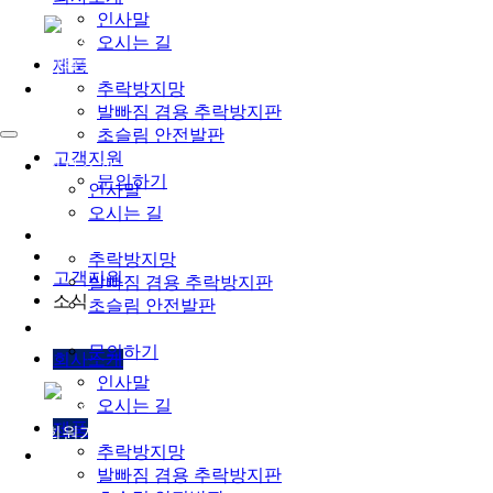
인사말
오시는 길
로그인
제품
회원가입
추락방지망
발빠짐 겸용 추락방지판
초슬림 안전발판
고객지원
회사소개
문의하기
인사말
오시는 길
제품
추락방지망
고객지원
발빠짐 겸용 추락방지판
소식
초슬림 안전발판
고객지원
문의하기
회사소개
인사말
오시는 길
로그인
제품
회원가입
추락방지망
발빠짐 겸용 추락방지판