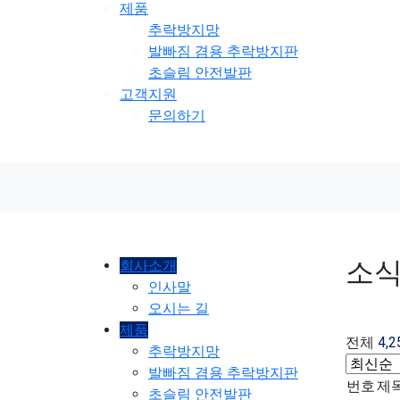
제품
추락방지망
발빠짐 겸용 추락방지판
초슬림 안전발판
고객지원
문의하기
소
회사소개
인사말
오시는 길
제품
전체
4,2
추락방지망
발빠짐 겸용 추락방지판
번호
제
초슬림 안전발판