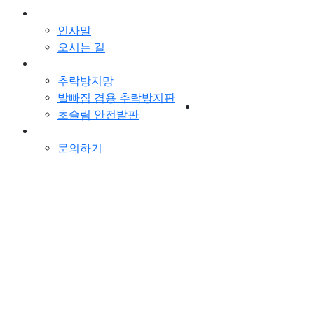
회사소개
인사말
오시는 길
제품
로그인
추락방지망
회원가입
발빠짐 겸용 추락방지판
초슬림 안전발판
고객지원
문의하기