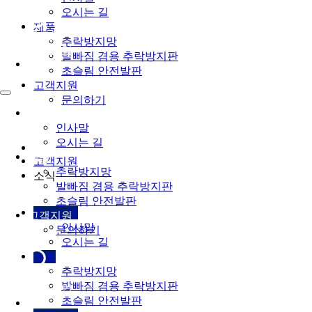
오시는 길
제품
로그인
추락방지망
회원가입
발빠짐 겸용 추락방지판
초슬림 안전발판
고객지원
문의하기
회사소개
인사말
오시는 길
제품
고객지원
추락방지망
소식
발빠짐 겸용 추락방지판
초슬림 안전발판
회사소개
고객지원
인사말
문의하기
오시는 길
제품
추락방지망
로그인
발빠짐 겸용 추락방지판
회원가입
초슬림 안전발판