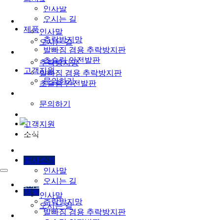
인사말
오시는 길
회사소개
제품
인사말
추락방지망
오시는 길
발빠짐 겸용 추락방지판
제품
초슬림 안전발판
추락방지망
고객지원
발빠짐 겸용 추락방지판
문의하기
초슬림 안전발판
고객지원
문의하기
고객지원
로그인
소식
회원가입
회사소개
인사말
오시는 길
회사소개
제품
인사말
추락방지망
오시는 길
발빠짐 겸용 추락방지판
제품