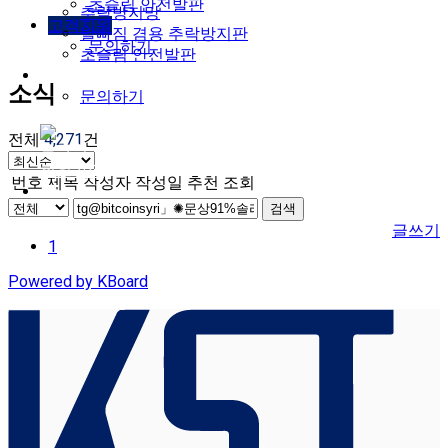
초슬림 안전발판
추락방지망
고객지원
발빠짐 겸용 추락방지판
문의하기
초슬림 안전발판
고객지원
소식
문의하기
전체
4,271
건
로그인
회원가입
번호
제목
작성자
작성일
추천
조회
검색
글쓰기
1
Powered by KBoard