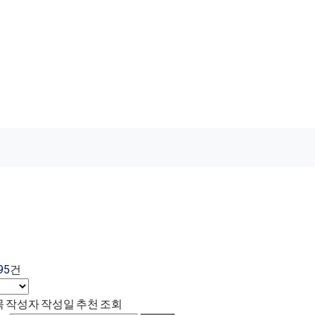
식
95
건
목
작성자
작성일
추천
조회