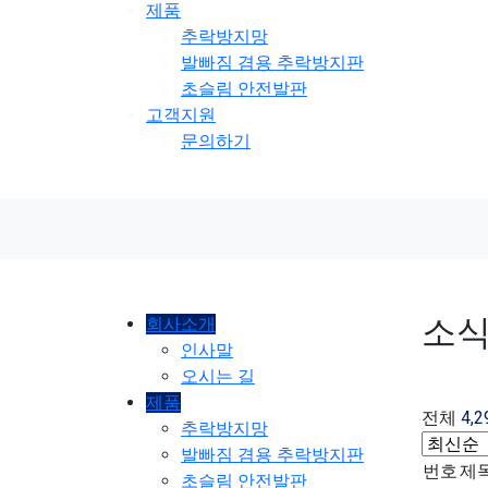
제품
추락방지망
발빠짐 겸용 추락방지판
초슬림 안전발판
고객지원
문의하기
소
회사소개
인사말
오시는 길
제품
전체
4,2
추락방지망
발빠짐 겸용 추락방지판
번호
제
초슬림 안전발판