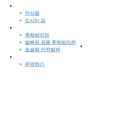
회사소개
인사말
오시는 길
제품
로그인
추락방지망
회원가입
발빠짐 겸용 추락방지판
초슬림 안전발판
고객지원
문의하기