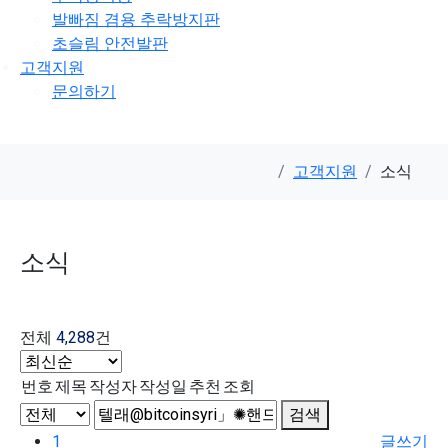
발빠짐 겸용 추락방지판
초슬림 안전발판
고객지원
문의하기
고객지원
소식
소식
전체
4,288
건
번호
제목
작성자
작성일
추천
조회
검색
1
글쓰기