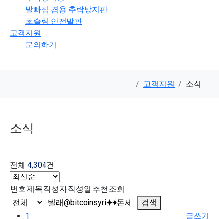
발빠짐 겸용 추락방지판
초슬림 안전발판
고객지원
문의하기
고객지원
소식
소식
전체
4,304
건
번호
제목
작성자
작성일
추천
조회
검색
1
글쓰기