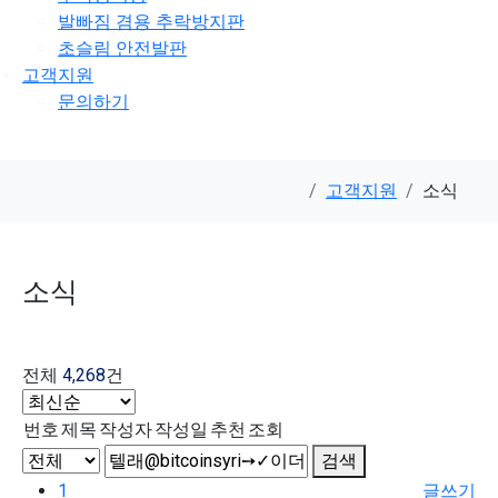
발빠짐 겸용 추락방지판
초슬림 안전발판
고객지원
문의하기
고객지원
소식
소식
전체
4,268
건
번호
제목
작성자
작성일
추천
조회
검색
1
글쓰기