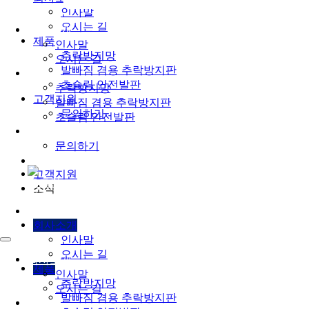
인사말
오시는 길
회사소개
제품
인사말
추락방지망
오시는 길
발빠짐 겸용 추락방지판
제품
초슬림 안전발판
추락방지망
고객지원
발빠짐 겸용 추락방지판
문의하기
초슬림 안전발판
고객지원
문의하기
고객지원
로그인
소식
회원가입
회사소개
인사말
오시는 길
회사소개
제품
인사말
추락방지망
오시는 길
발빠짐 겸용 추락방지판
제품