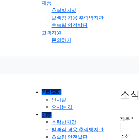
제품
추락방지망
발빠짐 겸용 추락방지판
초슬림 안전발판
고객지원
문의하기
소
회사소개
인사말
오시는 길
제품
제목
*
추락방지망
발빠짐 겸용 추락방지판
옵션
초슬림 안전발판