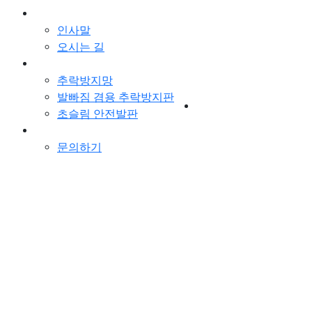
회사소개
인사말
오시는 길
제품
로그인
추락방지망
회원가입
발빠짐 겸용 추락방지판
초슬림 안전발판
고객지원
문의하기