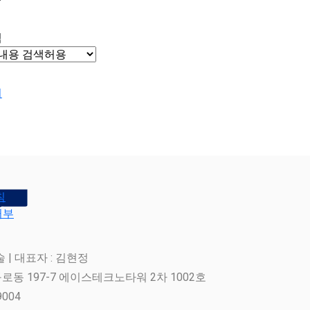
색
기
침
거부
| 대표자 : 김현정
로동 197-7 에이스테크노타워 2차 1002호
9004